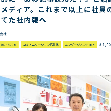
内メディア。これまで以上に社員
当てた社内報へ
会社
# 1,0
DX・SDGｓ
コミュニケーション活性化
エンゲージメント向上