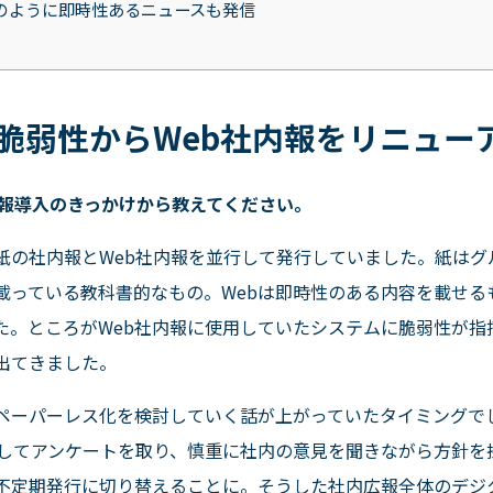
のように即時性あるニュースも発信
脆弱性から
Web
社内報をリニュー
社内報導入のきっかけから教えてください。
紙の社内報と
Web
社内報を並行して発行していました。紙はグ
載っている教科書的なもの。
Web
は即時性のある内容を載せる
た。ところが
Web
社内報に使用していたシステムに脆弱性が指
出てきました。
ペーパーレス化を検討していく話が上がっていたタイミングで
してアンケートを取り、慎重に社内の意見を聞きながら方針を
不定期発行に切り替えることに。そうした社内広報全体のデジ