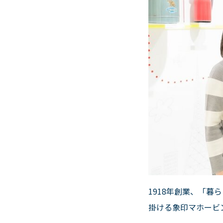
1918
年創業、「暮ら
掛ける象印マホービ