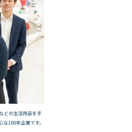
などの生活用品を手
心な
100
年企業です。