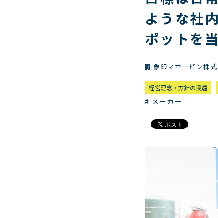
ような社
ポットを
象印マホービン株式
経営理念・方針の浸透
# メーカー