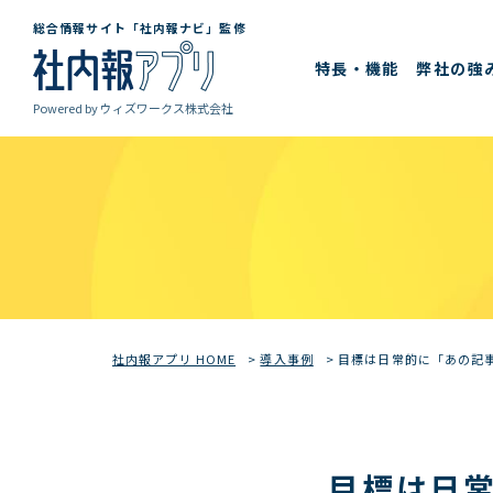
総合情報サイト「社内報ナビ」監修
特長・機能
弊社の強
Powered by
ウィズワークス株式会社
社内報アプリ HOME
>
導入事例
>
目標は日常的に「あの記
目標は日