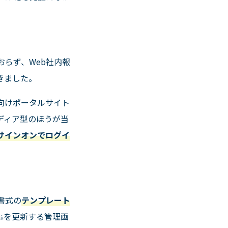
おらず、
Web
社内報
きました。
向けポータルサイト
ディア型のほうが当
サインオンでログイ
書式の
テンプレート
事を更新する管理画