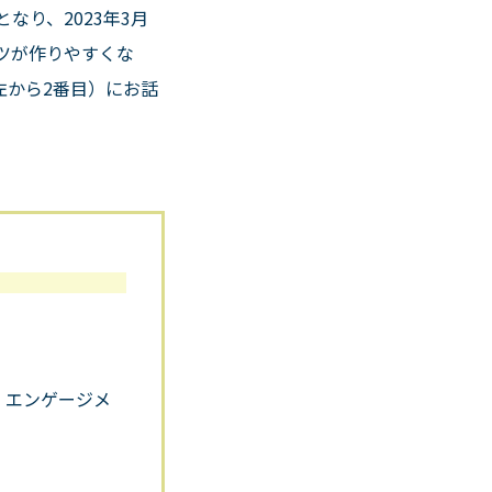
となり、
2023
年
3
月
ツが作りやすくな
左から
2
番目）にお話
、エンゲージメ