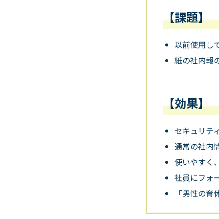
【課題】
以前使用し
紙の社内報
【効果】
セキュリテ
通常の社内
使いやすく
社員にフォ
「男性の育