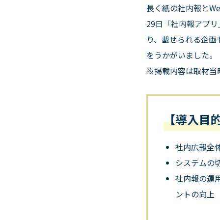
長く紙の社内報と
We
29
日「社内報アプリ
り、載せられる企画
をうかがいました。
※掲載内容は取材当
【導入目
社内広報全
システムの
社内報の運
ントの向上