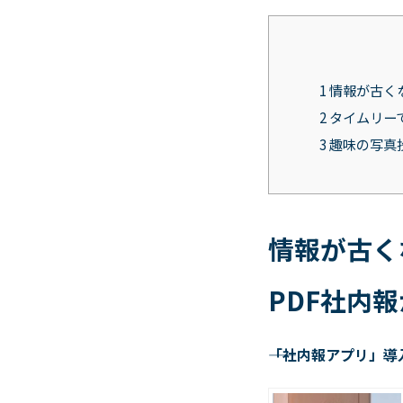
1
情報が古く
2
タイムリー
3
趣味の写真
情報が古く
PDF
社内報
――「社内報アプリ」