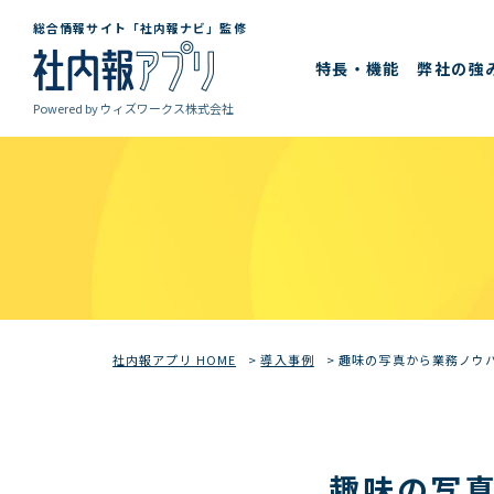
総合情報サイト「社内報ナビ」監修
特長・機能
弊社の強
Powered by
ウィズワークス株式会社
社内報アプリ HOME
>
導入事例
>
趣味の写真から業務ノウ
趣味の写