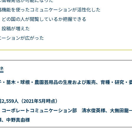
稿機能を使ったコミュニケーションが活性化した
、どの国の人が閲覧しているか把握できる
、投稿が増えた
エーションが広がった
ネ
子・苗木・球根・農園芸用品の生産および販売、育種・研究・
結
2,559
人（
2021
年
5
月時点）
：コーポレートコミュニケーション部 清水俊英様、大無田龍
様、中野真由様