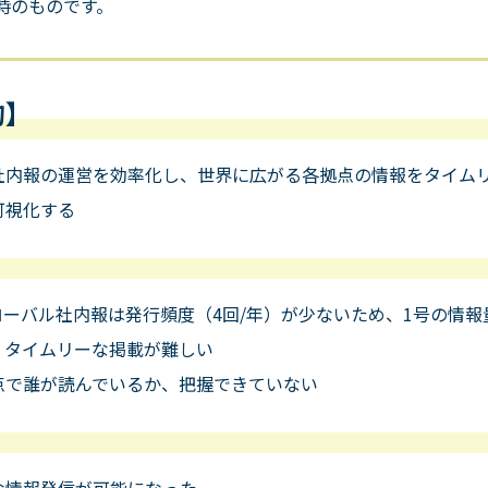
時のものです。
的】
社内報の運営を効率化し、世界に広がる各拠点の情報をタイム
可視化する
ローバル社内報は発行頻度（
4
回
/
年）が少ないため、
1
号の情報
、タイムリーな掲載が難しい
点で誰が読んでいるか、把握できていない
な情報発信が可能になった