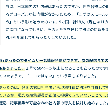
当時、日本国内の社内報はあったのですが、世界各拠点の
るグローバルな社内報がなかったため、「まずはスモール
う」という形で始めたのです。
9
カ国、計
18
人（現在は
11
に窓口になってもらい、その人たちを通じて拠点の情報を
PDF
を配布してもらったりしていました。
発行だったのでタイムリーな情報発信ができず、次の配信まで
もありました。
１号で
50
ページ以上になることもあったのです
ていたようで、「エコではない」という声もありました。
だったのは、各国の窓口担当者から現場社員にPDFを共有して
ているか、私たち編集部員が正確に把握できていないことでし
閲覧、記事編集が可能な
Web
社内報の導入を検討し始めました