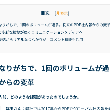
目次
[
非表示
]
なりがちで、1回のボリュームが過多。従来のPDF社内報からの変
で多彩な投稿が届くコミュニケーションメディアへ
投稿からリアルなつながりが！コメント機能も活用
なりがちで、
1
回のボリュームが過
からの変革
導入前、どのような課題があったのでしょうか。
福田さん
：弊社では
2017
年から
PDF
でグローバル社内報を