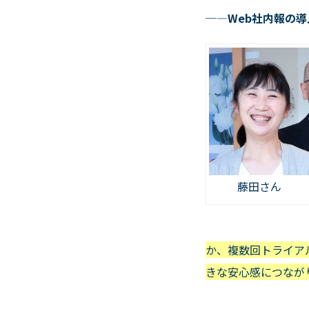
─―
Web
社内報の導
藤田さん
か、複数回トライア
きな安心感につなが