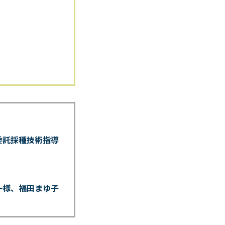
委託採種技術指導
一様、福田まゆ子