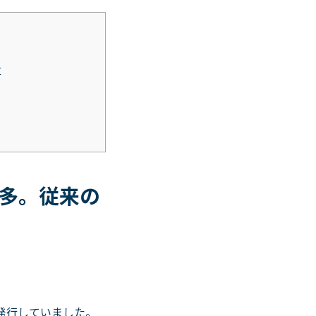
革
多。従来の
発行していました。