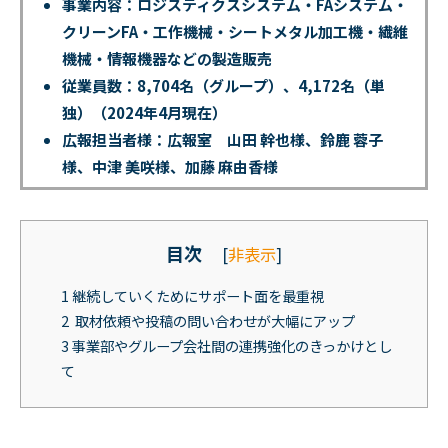
事業内容：ロジスティクスシステム・FAシステム・
クリーンFA・工作機械・シートメタル加工機・繊維
機械・情報機器などの製造販売
従業員数：8,704名（グループ）、4,172名（単
独）（2024年4月現在）
広報担当者様：広報室 山田 幹也様、鈴鹿 蓉子
様、中津 美咲様、加藤 麻由香様
目次
[
非表示
]
1
継続していくためにサポート面を最重視
2
取材依頼や投稿の問い合わせが大幅にアップ
3
事業部やグループ会社間の連携強化のきっかけとし
て