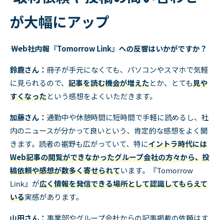
が大幅にアップ
―― Web社内報『Tomorrow Link』への反響はいかがですか？
鈴鹿さん：
冊子が手元になくても、パソコンやスマホで気軽
に見られるので、
記事を読む機会が増えた
とか、とても
見や
すくなった
という感想をよくいただきます。
加藤さん：
通勤中や休憩時間に短時間で手軽に読めるし、社
内のニュースが分かって良いという、肯定的な感想をよく聞
きます。読者の裾野も広がっていて、特に
イントラ時代には
Web記事の閲覧ができなかったグループ会社の方々から、投
稿依頼や感想が数多く寄せられて
います。『
Tomorrow
Link
』が
広く情報を発信できる場所として認識してもらえて
いる
実感があります。
山田さん：
事業部やグループ会社からの記事掲載の依頼はす