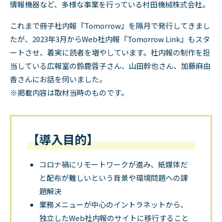
情報機器など、多様な事業を行っている村田機械株式会社。
これまで冊子社内報『
Tomorrow
』を隔月で発行してきまし
たが、
2023
年
3
月から
Web
社内報『
Tomorrow Link
』もスタ
ートさせ、着実に読者を増やしています。社内報の制作を担
当している広報室の鈴鹿蓉子さん、山田幹也さん、加藤麻由
香さんにお話を伺いました。
※掲載内容は取材当時のものです。
【導入目的】
コロナ禍にリモートワークが進み、紙媒体だ
と配布が難しいという背景や環境問題への課
題解決
業務メニューが中心のイントラネットから、
独立したWeb社内報のサイトに移行すること