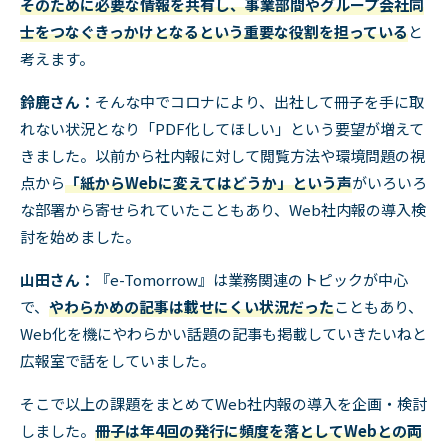
そのために必要な情報を共有し、事業部間やグループ会社同
士をつなぐきっかけとなるという重要な役割を担っている
と
考えます。
鈴鹿さん：
そんな中でコロナにより、出社して冊子を手に取
れない状況となり「
PDF
化してほしい」という要望が増えて
きました。以前から社内報に対して閲覧方法や環境問題の視
点から
「紙からWebに変えてはどうか」という声
がいろいろ
な部署から寄せられていたこともあり、
Web
社内報の導入検
討を始めました。
山田さん：
『
e-Tomorrow
』は業務関連のトピックが中心
で、
やわらかめの記事は載せにくい状況だった
こともあり、
Web
化を機にやわらかい話題の記事も掲載していきたいねと
広報室で話をしていました。
そこで以上の課題をまとめて
Web
社内報の導入を企画・検討
しました。
冊子は年4回の発行に頻度を落としてWebとの両