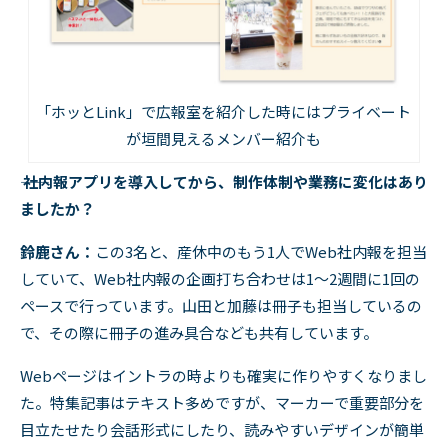
「ホッとLink」で広報室を紹介した時にはプライベート
が垣間見えるメンバー紹介も
―― 社内報アプリを導入してから、制作体制や業務に変化はあり
ましたか？
鈴鹿さん：
この
3
名と、産休中のもう
1
人で
Web
社内報を担当
していて、
Web
社内報の企画打ち合わせは
1
～
2
週間に
1
回の
ペースで行っています。山田と加藤は冊子も担当しているの
で、その際に冊子の進み具合なども共有しています。
Webページはイントラの時よりも確実に作りやすくなりまし
た。特集記事はテキスト多めですが、マーカーで重要部分を
目立たせたり会話形式にしたり、読みやすいデザインが簡単