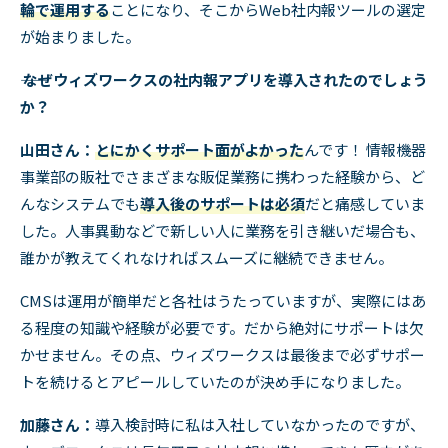
輪で運用する
ことになり、そこから
Web
社内報ツールの選定
が始まりました。
―― なぜウィズワークスの社内報アプリを導入されたのでしょう
か？
山田さん：
とにかくサポート面がよかった
んです！ 情報機器
事業部の販社でさまざまな販促業務に携わった経験から、ど
んなシステムでも
導入後のサポートは必須
だと痛感していま
した。人事異動などで新しい人に業務を引き継いだ場合も、
誰かが教えてくれなければスムーズに継続できません。
CMSは運用が簡単だと各社はうたっていますが、実際にはあ
る程度の知識や経験が必要です。だから絶対にサポートは欠
かせません。その点、ウィズワークスは最後まで必ずサポー
トを続けるとアピールしていたのが決め手になりました。
加藤さん：
導入検討時に私は入社していなかったのですが、