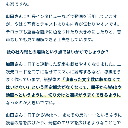
も楽ですね。
山田さん：
社長インタビューなどで動画を活用しています
が、やはり写真とテキストよりも内容が伝わりやすいです。
テロップも重要な箇所に色をつけたり大きめにしたりと、音
声なしでも見て理解できる工夫をしています。
―― 紙の社内報との連動という点ではいかがでしょうか？
加藤さん：
冊子と連動した記事も載せやすくなりました。二
次元コードを冊子に載せてスマホに誘導するなど、導線をう
まく作っています。紙媒体の
「決まった文字数に収めなくて
はいけない」という固定観念がなくなって、冊子からWebや
動画へというように、切り分けと連携がうまくできるように
なったのが大きいですね。
山田さん：
冊子から
Web
へ、またその反対……というふうに
読者の層を広げたり、発信のエリアを広げるようなこともで